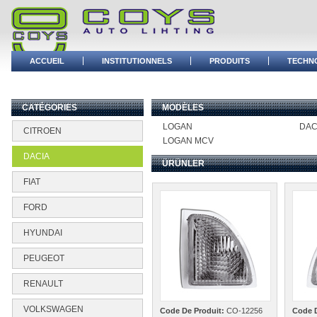
ACCUEIL
INSTITUTIONNELS
PRODUITS
TECHN
BAYİ GİRİŞİ
CATÉGORIES
MODÈLES
LOGAN
DAC
CITROEN
LOGAN MCV
DACIA
ÜRÜNLER
FIAT
FORD
HYUNDAI
PEUGEOT
RENAULT
VOLKSWAGEN
Code De Produit:
CO-12256
Code 