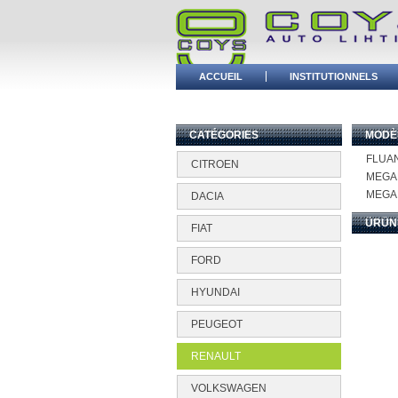
ACCUEIL
INSTITUTIONNELS
BAYİ GİRİŞİ
CATÉGORIES
MODÈ
FLUA
CITROEN
MEGA
MEGAN
DACIA
ÜRÜN
FIAT
FORD
HYUNDAI
PEUGEOT
RENAULT
VOLKSWAGEN