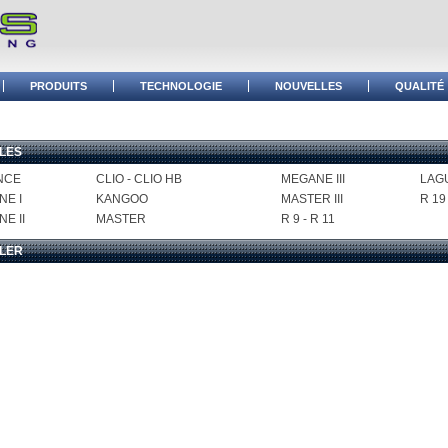
PRODUITS
TECHNOLOGIE
NOUVELLES
QUALITÉ
LES
NCE
CLIO - CLIO HB
MEGANE III
LAG
NE I
KANGOO
MASTER III
R 19
E II
MASTER
R 9 - R 11
LER